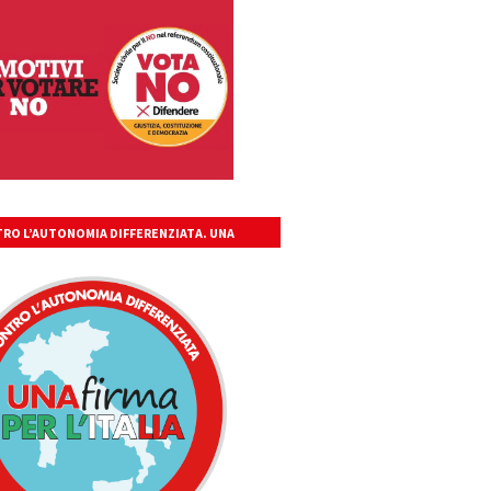
RO L’AUTONOMIA DIFFERENZIATA. UNA
A PER L’ITALIA UNITA, LIBERA, GIUSTA.