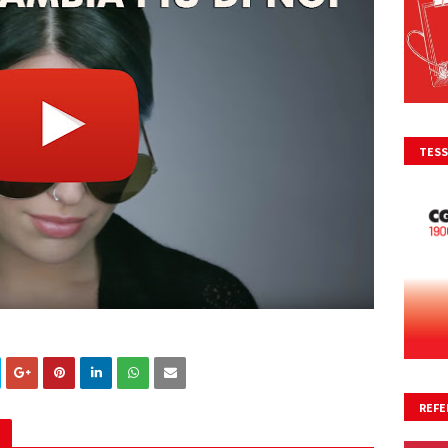
TESS
REFE
NO