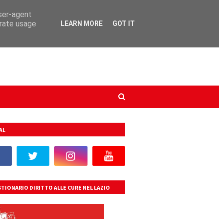
user-agent
erate usage
LEARN MORE
GOT IT
AL
TIONARIO DIRITTO ALLE CURE NEL LAZIO