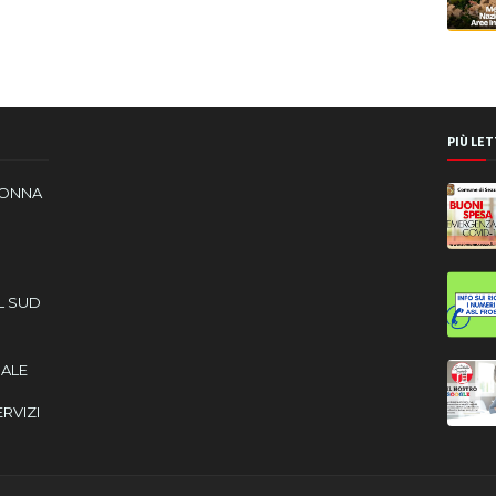
PIÙ LET
DONNA
L SUD
CALE
ERVIZI