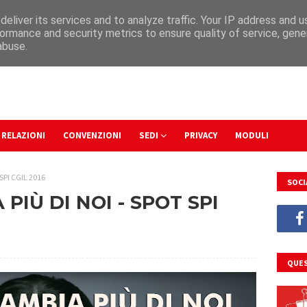
eliver its services and to analyze traffic. Your IP address and 
ormance and security metrics to ensure quality of service, gen
abuse.
RELAZIONI
CONVENZIONI
SEDI
PRIVACY
MODULI
SPI CGIL 2016
SOCI
IÙ DI NOI - SPOT SPI
QUES