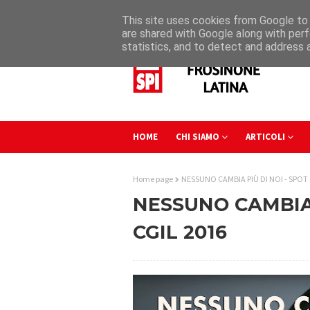
This site uses cookies from Google to d
are shared with Google along with perf
statistics, and to detect and address 
HOME
CHI SIAMO
ARTICOLI
Home page
NESSUNO CAMBIA PIÙ DI NOI - SPOT 
NESSUNO CAMBIA P
CGIL 2016