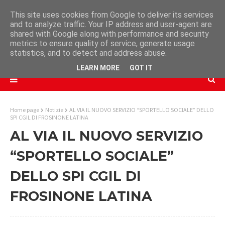
This site uses cookies from Google to deliver its services
and to analyze traffic. Your IP address and user-agent are
shared with Google along with performance and security
metrics to ensure quality of service, generate usage
statistics, and to detect and address abuse.
LEARN MORE
GOT IT
Home page
Notizie
AL VIA IL NUOVO SERVIZIO “SPORTELLO SOCIALE” DELLO
SPI CGIL DI FROSINONE LATINA
AL VIA IL NUOVO SERVIZIO
“SPORTELLO SOCIALE”
DELLO SPI CGIL DI
FROSINONE LATINA