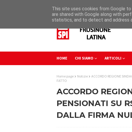
This site uses cookies from Google to d
are shared with Google along with perf
statistics, and to detect and address 
HOME
CHI SIAMO
ARTICOLI
Home page
Notizie
ACCORDO REGIONE SINDACA
FATTO
ACCORDO REGION
PENSIONATI SU R
DALLA FIRMA NU