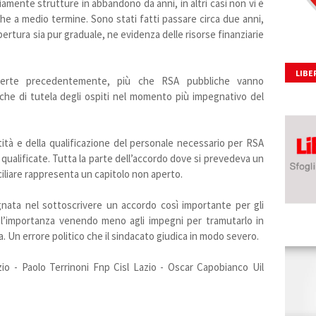
amente strutture in abbandono da anni, in altri casi non vi è
nche a medio termine. Sono stati fatti passare circa due anni,
rtura sia pur graduale, ne evidenza delle risorse finanziarie
LIBE
 aperte precedentemente, più che RSA pubbliche vanno
iche di tutela degli ospiti nel momento più impegnativo del
tità e della qualificazione del personale necessario per RSA
ualificate. Tutta la parte dell’accordo dove si prevedeva un
iliare rappresenta un capitolo non aperto.
nata nel sottoscrivere un accordo così importante per gli
 l’importanza venendo meno agli impegni per tramutarlo in
va. Un errore politico che il sindacato giudica in modo severo.
o - Paolo Terrinoni Fnp Cisl Lazio - Oscar Capobianco Uil