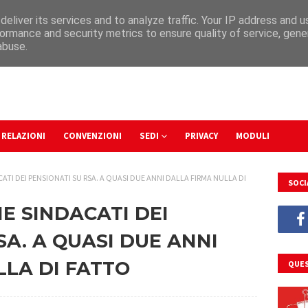
eliver its services and to analyze traffic. Your IP address and 
ormance and security metrics to ensure quality of service, gen
abuse.
RELAZIONI
CONVENZIONI
SEDI
PRIVACY
MODULI
TI DEI PENSIONATI SU RSA. A QUASI DUE ANNI DALLA FIRMA NULLA DI
SOCI
E SINDACATI DEI
SA. A QUASI DUE ANNI
LLA DI FATTO
QUES