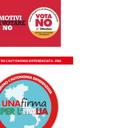
RO L’AUTONOMIA DIFFERENZIATA. UNA
A PER L’ITALIA UNITA, LIBERA, GIUSTA.