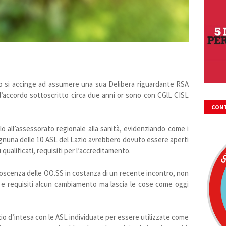
o si accinge ad assumere una sua Delibera riguardante RSA
l’accordo sottoscritto circa due anni or sono con CGlL CISL
CONT
FIRM
rlo all’assessorato regionale alla sanità, evidenziando come i
 ognuna delle 10 ASL del Lazio avrebbero dovuto essere aperti
qualificati, requisiti per l’accreditamento.
oscenza delle OO.SS in costanza di un recente incontro, non
d e requisiti alcun cambiamento ma lascia le cose come oggi
zio d’intesa con le ASL individuate per essere utilizzate come