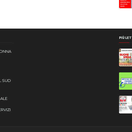
PIÙ LET
DONNA
L SUD
CALE
ERVIZI