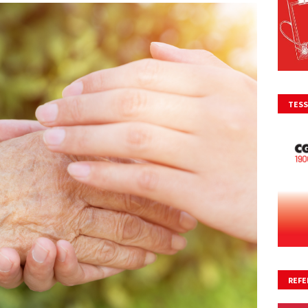
TESS
REFE
NO