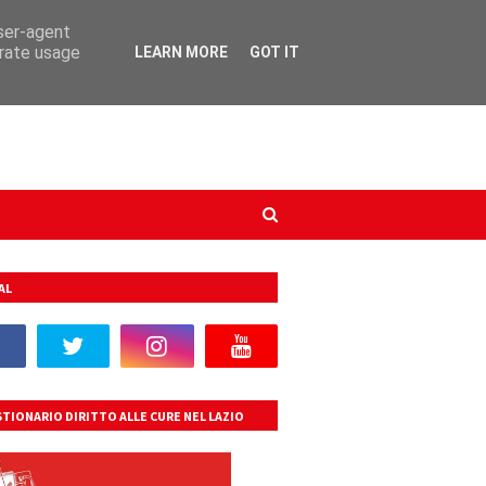
user-agent
erate usage
LEARN MORE
GOT IT
AL
TIONARIO DIRITTO ALLE CURE NEL LAZIO