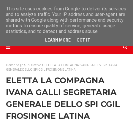
This site uses cookies from Google to deliver its services
and to analyze traffic. Your IP address and user-agent are
shared with Google along with performance and security
metrics to ensure quality of service, generate usage
statistics, and to detect and address abuse.
LEARN MORE
GOT IT
Home page
iniziative
ELETTA LA COMPAGNA IVANA GALLI SEGRETARIA
GENERALE DELLO SPI CGIL FROSINONE LATINA
ELETTA LA COMPAGNA
IVANA GALLI SEGRETARIA
GENERALE DELLO SPI CGIL
FROSINONE LATINA