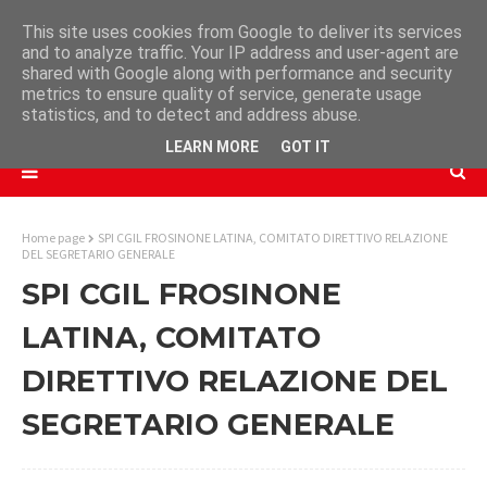
This site uses cookies from Google to deliver its services
and to analyze traffic. Your IP address and user-agent are
shared with Google along with performance and security
metrics to ensure quality of service, generate usage
statistics, and to detect and address abuse.
LEARN MORE
GOT IT
Home page
SPI CGIL FROSINONE LATINA, COMITATO DIRETTIVO RELAZIONE
DEL SEGRETARIO GENERALE
SPI CGIL FROSINONE
LATINA, COMITATO
DIRETTIVO RELAZIONE DEL
SEGRETARIO GENERALE