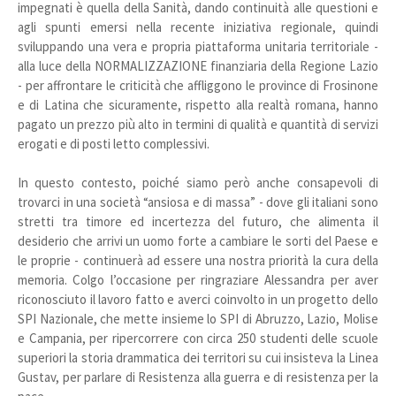
impegnati è quella della Sanità, dando continuità alle questioni e
agli spunti emersi nella recente iniziativa regionale, quindi
sviluppando una vera e propria piattaforma unitaria territoriale -
alla luce della NORMALIZZAZIONE finanziaria della Regione Lazio
- per affrontare le criticità che affliggono le province di Frosinone
e di Latina che sicuramente, rispetto alla realtà romana, hanno
pagato un prezzo più alto in termini di qualità e quantità di servizi
erogati e di posti letto complessivi.
In questo contesto, poiché siamo però anche consapevoli di
trovarci in una società “ansiosa e di massa” - dove gli italiani sono
stretti tra timore ed incertezza del futuro, che alimenta il
desiderio che arrivi un uomo forte a cambiare le sorti del Paese e
le proprie - continuerà ad essere una nostra priorità la cura della
memoria. Colgo l’occasione per ringraziare Alessandra per aver
riconosciuto il lavoro fatto e averci coinvolto in un progetto dello
SPI Nazionale, che mette insieme lo SPI di Abruzzo, Lazio, Molise
e Campania, per ripercorrere con circa 250 studenti delle scuole
superiori la storia drammatica dei territori su cui insisteva la Linea
Gustav, per parlare di Resistenza alla guerra e di resistenza per la