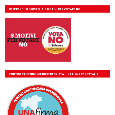
REFERENDUM GIUSTIZIA, 5 MOTIVI PER VOTARE NO
CONTRO L’AUTONOMIA DIFFERENZIATA. UNA FIRMA PER L’ITALIA
UNITA, LIBERA, GIUSTA.