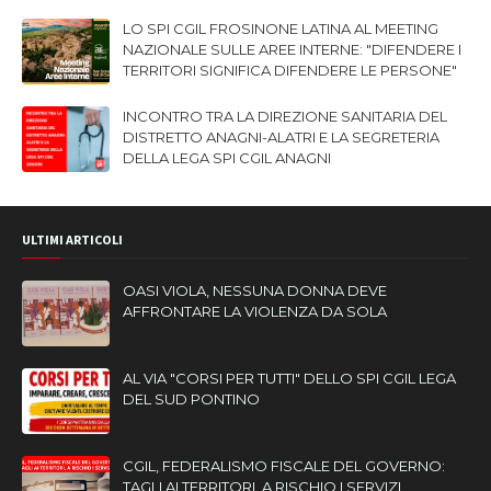
LO SPI CGIL FROSINONE LATINA AL MEETING
NAZIONALE SULLE AREE INTERNE: "DIFENDERE I
TERRITORI SIGNIFICA DIFENDERE LE PERSONE"
INCONTRO TRA LA DIREZIONE SANITARIA DEL
DISTRETTO ANAGNI-ALATRI E LA SEGRETERIA
DELLA LEGA SPI CGIL ANAGNI
ULTIMI ARTICOLI
OASI VIOLA, NESSUNA DONNA DEVE
AFFRONTARE LA VIOLENZA DA SOLA
AL VIA "CORSI PER TUTTI" DELLO SPI CGIL LEGA
DEL SUD PONTINO
CGIL, FEDERALISMO FISCALE DEL GOVERNO:
TAGLI AI TERRITORI, A RISCHIO I SERVIZI