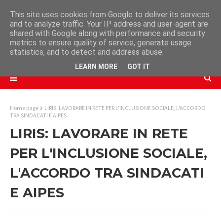
This site uses cookies from Google to deliver its services
and to analyze traffic. Your IP address and user-agent are
shared with Google along with performance and security
metrics to ensure quality of service, generate usage
statistics, and to detect and address abuse.
LEARN MORE
GOT IT
Home page
LIRIS: LAVORARE IN RETE PER L'INCLUSIONE SOCIALE, L'ACCORDO
TRA SINDACATI E AIPES
LIRIS: LAVORARE IN RETE
PER L'INCLUSIONE SOCIALE,
L'ACCORDO TRA SINDACATI
E AIPES