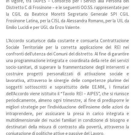
in vigore, tra l'AIPES – Consorzio per i Servizi alla Persona del
Distretto C di Frosinone – e le seguenti OO.SS. rappresentate per
la CGIL da Beatrice Moretti Segretario Generale SPI CGIL
Frosinone Latina, per la CISL da Alessandra Romano, per la UIL da
Emilio Lucidi e per UGL da Enzo Valente.
L'Accordo scaturisce dalla costante e consueta Contrattazione
Sociale Territoriale per la corretta applicazione del REI nei
confronti dell'utenza dei Comuni del distretto. Al fine di garantire
una programmazione integrata e coordinata della rete dei servizi
socio-sanitari, di superare la frammentazione degli interventi e
costruire progetti personalizzati di attivazione sociale e
lavorativa, attraverso le sinergie delle competenze plurime dei
soggetti sottoscritti e soprattutto delle EE.MM., i firmatari
dell'Accordo viene istituito il “Tavolo REI – AIPES”, che si riunisce
periodicamente, almeno ogni trimestre, al fine di predisporre le
migliori strategie per l'individuazione dell'insieme delle azioni da
intraprendere, per assicurare la presa in carico integrata e
multidimensionale dei nuclei familiari in condizione di bisogno e
destinatari della misura di contrasto alla povertà, attraverso la
coniugazione di politiche attive e passive del Lavoro.