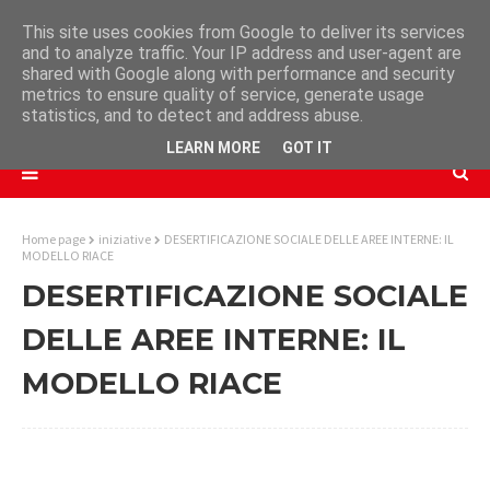
This site uses cookies from Google to deliver its services
and to analyze traffic. Your IP address and user-agent are
shared with Google along with performance and security
metrics to ensure quality of service, generate usage
statistics, and to detect and address abuse.
LEARN MORE
GOT IT
Home page
iniziative
DESERTIFICAZIONE SOCIALE DELLE AREE INTERNE: IL
MODELLO RIACE
DESERTIFICAZIONE SOCIALE
DELLE AREE INTERNE: IL
MODELLO RIACE