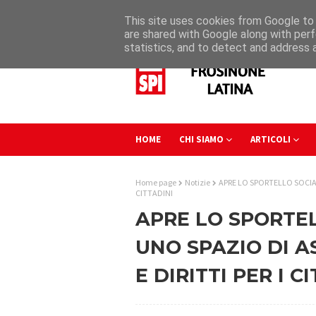
This site uses cookies from Google to d
are shared with Google along with perf
statistics, and to detect and address 
HOME
CHI SIAMO
ARTICOLI
Home page
Notizie
APRE LO SPORTELLO SOCIAL
CITTADINI
APRE LO SPORTEL
UNO SPAZIO DI 
E DIRITTI PER I C