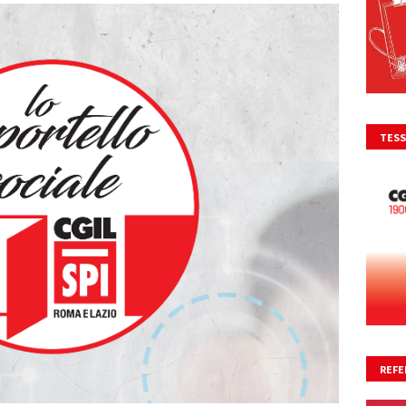
TESS
REFE
NO