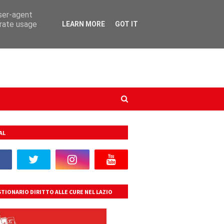
user-agent
erate usage
LEARN MORE
GOT IT
AL
TIONARIO DIRITTO ALLE CURE NEL LAZIO