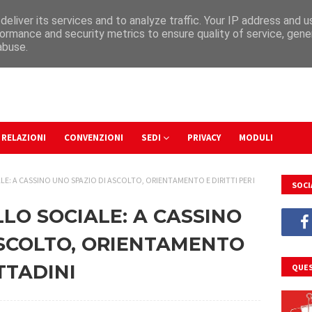
eliver its services and to analyze traffic. Your IP address and 
ormance and security metrics to ensure quality of service, gen
abuse.
RELAZIONI
CONVENZIONI
SEDI
PRIVACY
MODULI
E: A CASSINO UNO SPAZIO DI ASCOLTO, ORIENTAMENTO E DIRITTI PER I
SOCI
LO SOCIALE: A CASSINO
ASCOLTO, ORIENTAMENTO
ITTADINI
QUES