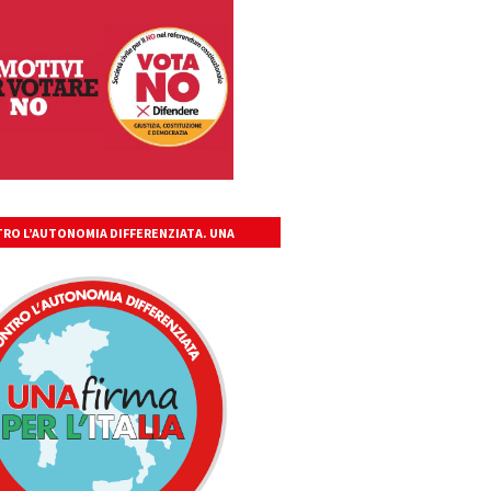
RO L’AUTONOMIA DIFFERENZIATA. UNA
A PER L’ITALIA UNITA, LIBERA, GIUSTA.