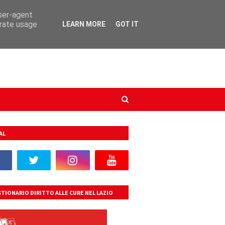
user-agent
erate usage
LEARN MORE
GOT IT
AL
TIONARIO DIRITTO ALLE CURE NEL LAZIO