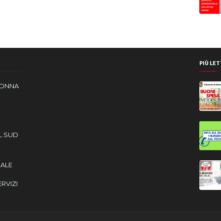
PIÙ LET
DONNA
L SUD
CALE
ERVIZI