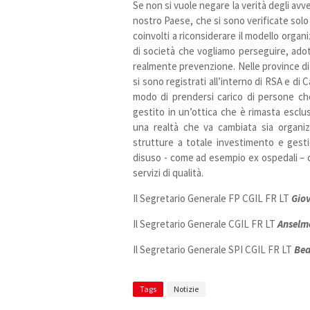
Se non si vuole negare la verità degli avve
nostro Paese, che si sono verificate solo 
coinvolti a riconsiderare il modello organi
di società che vogliamo perseguire, adot
realmente prevenzione. Nelle province di 
si sono registrati all’interno di RSA e di 
modo di prendersi carico di persone che
gestito in un’ottica che è rimasta esclus
una realtà che va cambiata sia organi
strutture a totale investimento e gestio
disuso - come ad esempio ex ospedali – che
servizi di qualità.
Il Segretario Generale
FP CGIL FR LT
Gio
Il Segretario Generale
CGIL FR LT
Anselm
Il Segretario Generale SPI CGIL FR LT
Bea
Tags
Notizie