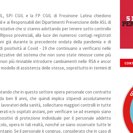
L, SPI CGIL e la FP CGIL di Frosinone Latina chiedono
ali e ai Responsabili dei Dipartimenti Prevenzione delle ASL di
iniziative che si stanno adottando per tenere sotto controllo
iposo provinciali, alla luce dei numerosi contagi registrati
iani già durante la precedente ondata della pandemia e di
di positività al Covid - 19 che continuano a verificarsi nelle
ganizzative del sistema che non sono state rimosse come più
e non più rinviabile introdurre cambiamenti nelle RSA e ancor
CONT
l modello di assistenza delle stesse, soprattutto in termini di
FIRM
entando che in questo settore opera personale con contratto
da ben 8 anni, che quindi implica stipendi assolutamente
i lavoratori della sanità, sollecitano maggiori controlli in tutte
overati e/o ospitati anziani, per verificare se ad esempio siano
spositivi di protezione individuale per il personale addetto
tolo, opera in tali realtà, nonché se siano osservate tutte le
ntagio. Se il personale è congruo, considerato che in caso di