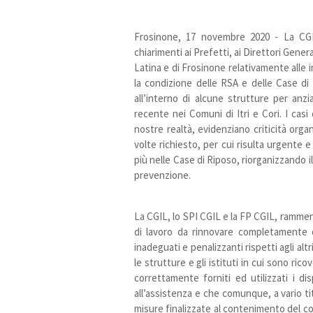
Frosinone, 17 novembre 2020 - La CGI
chiarimenti ai Prefetti, ai Direttori Gener
Latina e di Frosinone relativamente alle 
la condizione delle RSA e delle Case di R
all’interno di alcune strutture per anz
recente nei Comuni di Itri e Cori. I casi 
nostre realtà, evidenziano criticità or
volte richiesto, per cui risulta urgente 
più nelle Case di Riposo, riorganizzando i
prevenzione.
La CGIL, lo SPI CGIL e la FP CGIL, ramm
di lavoro da rinnovare completamente 
inadeguati e penalizzanti rispetti agli altr
le strutture e gli istituti in cui sono ric
correttamente forniti ed utilizzati i di
all’assistenza e che comunque, a vario ti
misure finalizzate al contenimento del co