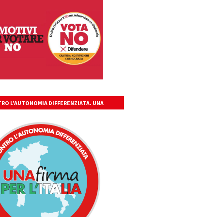
RO L’AUTONOMIA DIFFERENZIATA. UNA
A PER L’ITALIA UNITA, LIBERA, GIUSTA.