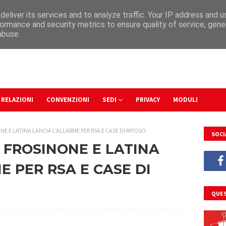
eliver its services and to analyze traffic. Your IP address and 
ormance and security metrics to ensure quality of service, gen
abuse.
RELAZIONI
CONVENZIONI
SEDI
PRIVACY
MODULI
NE E LATINA LANCIA L’ALLARME PER RSA E CASE DI RIPOSO
SOCI
I FROSINONE E LATINA
E PER RSA E CASE DI
QUES