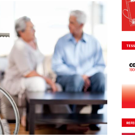
TESS
REFE
NO