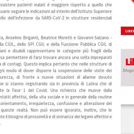
ssistere pazienti malati è maggiore rispetto a quello che
io seguire le indicazioni ad interim dell'Istituto Superiore
ollo dell’infezione da SARS-CoV-2 in strutture residenziali
LIBE
za, Anselmo Briganti, Beatrice Moretti e Giovanni Salzano -
la CGIL, dello SPI CGIL e della Funzione Pubblica CGIL di
ni e disabili rappresentano le categorie più fragili della
sa permettere di farsi trovare ancora una volta impreparati
 di contagi. Questo implica pertanto che nelle strutture di
ogni modo di dover disporre la sospensione delle visite dei
icurezza, di fronte a nuove situazioni di allarme dovuto
e si stanno registrando sia in provincia di Latina che di
te la Fase 1 del Covid. Una richiesta che muove dalla
atti affettivi, della vita sociale e in generale della routine
sorientamento, irrequietezza, confusione e alterazione dei
i queste realtà. Non può essere ignorato, inoltre, che le
 il bisogno di prossimità e di vicinanza dei legami affettivi e
.