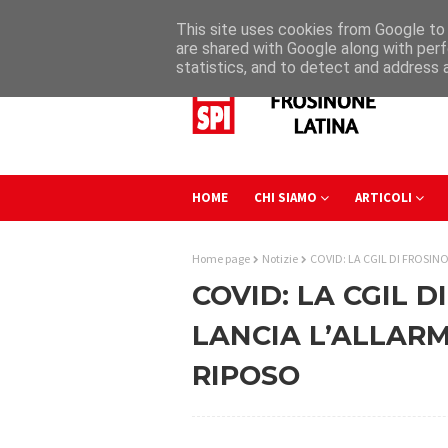
This site uses cookies from Google to d
are shared with Google along with perf
statistics, and to detect and address 
HOME
CHI SIAMO
ARTICOLI
Home page
Notizie
COVID: LA CGIL DI FROSINO
COVID: LA CGIL D
LANCIA L’ALLARM
RIPOSO