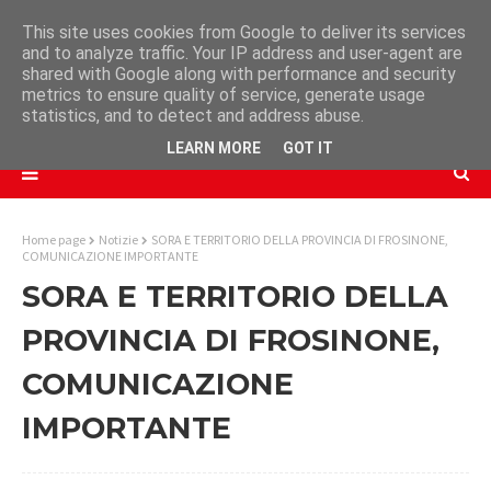
This site uses cookies from Google to deliver its services
and to analyze traffic. Your IP address and user-agent are
shared with Google along with performance and security
metrics to ensure quality of service, generate usage
statistics, and to detect and address abuse.
LEARN MORE
GOT IT
Home page
Notizie
SORA E TERRITORIO DELLA PROVINCIA DI FROSINONE,
COMUNICAZIONE IMPORTANTE
SORA E TERRITORIO DELLA
PROVINCIA DI FROSINONE,
COMUNICAZIONE
IMPORTANTE