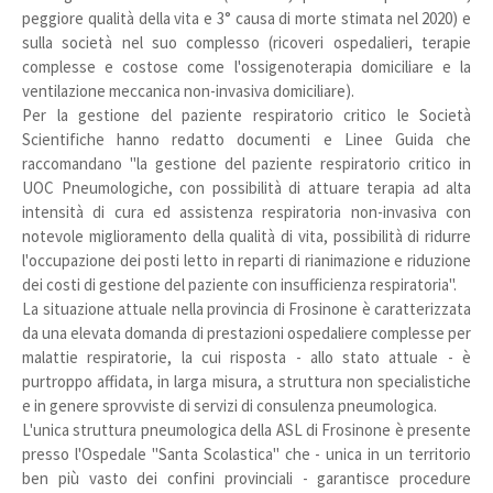
peggiore qualità della vita e 3° causa di morte stimata nel 2020) e
sulla società nel suo complesso (ricoveri ospedalieri, terapie
complesse e costose come l'ossigenoterapia domiciliare e la
ventilazione meccanica non-invasiva domiciliare).
Per la gestione del paziente respiratorio critico le Società
Scientifiche hanno redatto documenti e Linee Guida che
raccomandano "la gestione del paziente respiratorio critico in
UOC Pneumologiche, con possibilità di attuare terapia ad alta
intensità di cura ed assistenza respiratoria non-invasiva con
notevole miglioramento della qualità di vita, possibilità di ridurre
l'occupazione dei posti letto in reparti di rianimazione e riduzione
dei costi di gestione del paziente con insufficienza respiratoria".
La situazione attuale nella provincia di Frosinone è caratterizzata
da una elevata domanda di prestazioni ospedaliere complesse per
malattie respiratorie, la cui risposta - allo stato attuale - è
purtroppo affidata, in larga misura, a struttura non specialistiche
e in genere sprovviste di servizi di consulenza pneumologica.
L'unica struttura pneumologica della ASL di Frosinone è presente
presso l'Ospedale "Santa Scolastica" che - unica in un territorio
ben più vasto dei confini provinciali - garantisce procedure