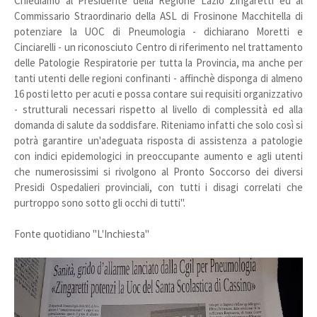
Chiediamo al Presidente della Regione Lazio Zingaretti ed al
Commissario Straordinario della ASL di Frosinone Macchitella di
potenziare la UOC di Pneumologia - dichiarano Moretti e
Cinciarelli - un riconosciuto Centro di riferimento nel trattamento
delle Patologie Respiratorie per tutta la Provincia, ma anche per
tanti utenti delle regioni confinanti - affinchè disponga di almeno
16 posti letto per acuti e possa contare sui requisiti organizzativo
- strutturali necessari rispetto al livello di complessità ed alla
domanda di salute da soddisfare. Riteniamo infatti che solo così si
potrà garantire un'adeguata risposta di assistenza a patologie
con indici epidemologici in preoccupante aumento e agli utenti
che numerosissimi si rivolgono al Pronto Soccorso dei diversi
Presidi Ospedalieri provinciali, con tutti i disagi correlati che
purtroppo sono sotto gli occhi di tutti".
Fonte quotidiano "L'Inchiesta"