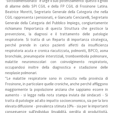
"sottodimensionato" e urge il suo potenziamento: questo il grido
di allarme dello SPI CGIL e della FP CGIL di Frosinone Latina.
Beatrice Moretti, Segretario Generale della Categoria che nella
CGIL rappresenta i pensionati, e Giancarlo Cenciarelli, Segretario
Generale della Categoria del Pubblico Impiego, congiuntamente
richiamano l'importanza di questa Struttura che gestisce la
prevenzione, la diagnosi e il trattamento delle patologie
respiratorie. Si tratta di un Reparto di importanza strategica,
perché prende in carico pazienti affetti da insufficienza
respiratoria acuta e cronica riacutizzata, polmoniti, BPCO, asma
bronchiale, pneumopatie interstiziali, tromboembolia polmonare,
malattie neuromoscolari con coinvolgimento respiratorio,
occupandosi inoltre della diagnostica e stadiazione delle
neoplasie polmonari.
"Le malattie respiratorie sono in crescita nella provincia di
Frosinone, in particolare quelle croniche, anche perché affliggono
maggiormente la popolazione anziana che sappiamo essere in
aumento - si legge nella nota stampa inviata dai sindacati - Si
tratta di patologie ad alto impatto socioeconomico, sia per la loro
elevata diffusione - prevalenza stimata 10% - sia per le importanti
conseguenze sull'individuo (invalidità, perdita di produttività,