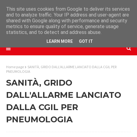
This site uses cookies from Google to deliver its services
and to analyze traffic. Your IP address and user-agent are
shared with Google along with performance and security
metrics to ensure quality of service, generate usage
statistics, and to detect and address abuse.
LEARN MORE
GOT IT
Home page
SANITÀ, GRIDO DALL'ALLARME LANCIATO DALLA CGIL PER
PNEUMOLOGIA
SANITÀ, GRIDO
DALL'ALLARME LANCIATO
DALLA CGIL PER
PNEUMOLOGIA