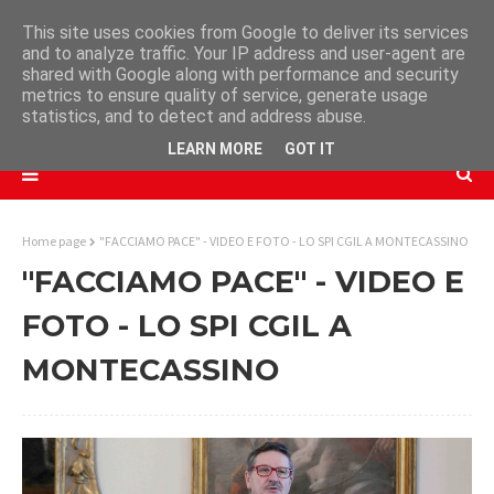
This site uses cookies from Google to deliver its services
and to analyze traffic. Your IP address and user-agent are
shared with Google along with performance and security
metrics to ensure quality of service, generate usage
statistics, and to detect and address abuse.
LEARN MORE
GOT IT
Home page
"FACCIAMO PACE" - VIDEO E FOTO - LO SPI CGIL A MONTECASSINO
"FACCIAMO PACE" - VIDEO E
FOTO - LO SPI CGIL A
MONTECASSINO