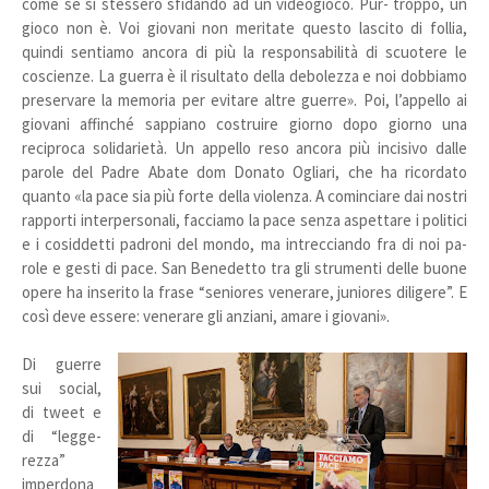
come se si stessero sfidando ad un videogioco. Pur- troppo, un
gioco non è. Voi giovani non meritate questo lascito di follia,
quindi sentiamo ancora di più la responsabilità di scuotere le
coscienze. La guerra è il risultato della debolezza e noi dobbiamo
preservare la memoria per evitare altre guerre». Poi, l’appello ai
giovani affinché sappiano costruire giorno dopo giorno una
reciproca solidarietà. Un appello reso ancora più incisivo dalle
parole del Padre Abate dom Donato Ogliari, che ha ricordato
quanto «la pace sia più forte della violenza. A cominciare dai nostri
rapporti interpersonali, facciamo la pace senza aspettare i politici
e i cosiddetti padroni del mondo, ma intrecciando fra di noi pa-
role e gesti di pace. San Benedetto tra gli strumenti delle buone
opere ha inserito la frase “seniores venerare, juniores diligere”. E
così deve essere: venerare gli anziani, amare i giovani».
Di guerre
sui social,
di tweet e
di “legge-
rezza”
imperdona