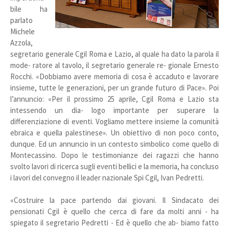
bile ha
parlato
Michele
Azzola,
segretario generale Cgil Roma e Lazio, al quale ha dato la parola il
mode- ratore al tavolo, il segretario generale re- gionale Ernesto
Rocchi. «Dobbiamo avere memoria di cosa è accaduto e lavorare
insieme, tutte le generazioni, per un grande futuro di Pace». Poi
l’annuncio: «Per il prossimo 25 aprile, Cgil Roma e Lazio sta
intessendo un dia- logo importante per superare la
differenziazione di eventi. Vogliamo mettere insieme la comunità
ebraica e quella palestinese». Un obiettivo di non poco conto,
dunque. Ed un annuncio in un contesto simbolico come quello di
Montecassino. Dopo le testimonianze dei ragazzi che hanno
svolto lavori di ricerca sugli eventi bellici e la memoria, ha concluso
i lavori del convegno il leader nazionale Spi Cgil, Ivan Pedretti.
«Costruire la pace partendo dai giovani. Il Sindacato dei
pensionati Cgil è quello che cerca di fare da molti anni - ha
spiegato il segretario Pedretti - Ed è quello che ab- biamo fatto