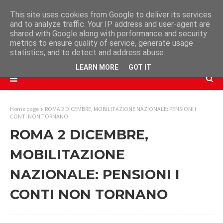
This site uses cookies from Google to deliver its services
and to analyze traffic. Your IP address and user-agent are
shared with Google along with performance and security
metrics to ensure quality of service, generate usage
statistics, and to detect and address abuse.
LEARN MORE
GOT IT
Home page
ROMA 2 DICEMBRE, MOBILITAZIONE NAZIONALE: PENSIONI I
CONTI NON TORNANO
ROMA 2 DICEMBRE,
MOBILITAZIONE
NAZIONALE: PENSIONI I
CONTI NON TORNANO