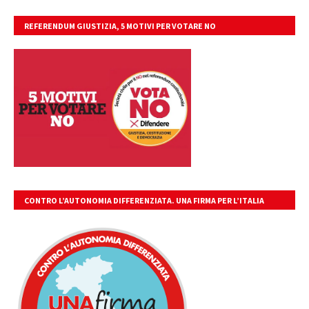
REFERENDUM GIUSTIZIA, 5 MOTIVI PER VOTARE NO
CONTRO L’AUTONOMIA DIFFERENZIATA. UNA FIRMA PER L’ITALIA
UNITA, LIBERA, GIUSTA.