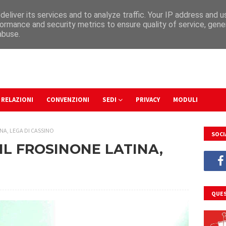
eliver its services and to analyze traffic. Your IP address and 
ormance and security metrics to ensure quality of service, gen
abuse.
RELAZIONI
CONVENZIONI
SEDI
PRIVACY
MODULI
NA, LEGA DI CASSINO
SOCI
GIL FROSINONE LATINA,
QUES