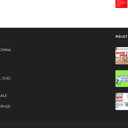
PIÙ LET
DONNA
L SUD
CALE
ERVIZI