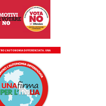
RO L’AUTONOMIA DIFFERENZIATA. UNA
A PER L’ITALIA UNITA, LIBERA, GIUSTA.