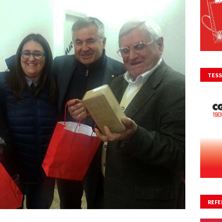
TESS
REFE
NO