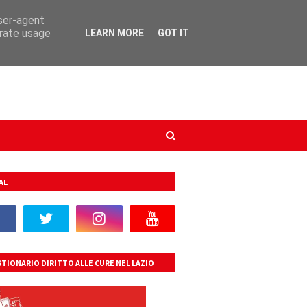
user-agent
erate usage
LEARN MORE
GOT IT
AL
TIONARIO DIRITTO ALLE CURE NEL LAZIO