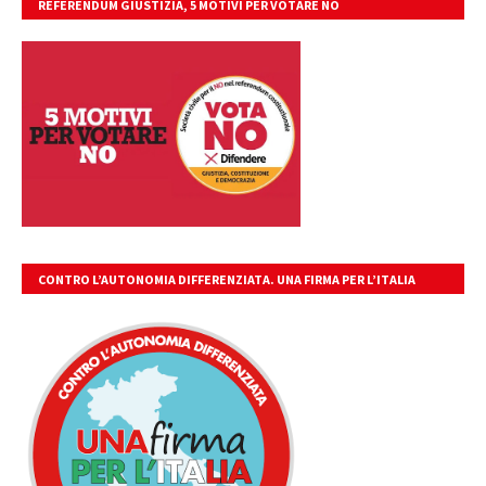
REFERENDUM GIUSTIZIA, 5 MOTIVI PER VOTARE NO
CONTRO L’AUTONOMIA DIFFERENZIATA. UNA FIRMA PER L’ITALIA
UNITA, LIBERA, GIUSTA.