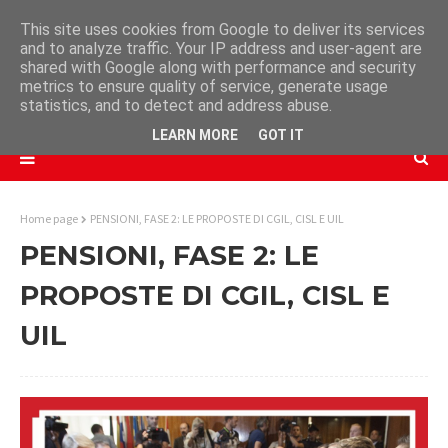
This site uses cookies from Google to deliver its services
and to analyze traffic. Your IP address and user-agent are
shared with Google along with performance and security
metrics to ensure quality of service, generate usage
statistics, and to detect and address abuse.
LEARN MORE
GOT IT
Home page
PENSIONI, FASE 2: LE PROPOSTE DI CGIL, CISL E UIL
PENSIONI, FASE 2: LE
PROPOSTE DI CGIL, CISL E
UIL