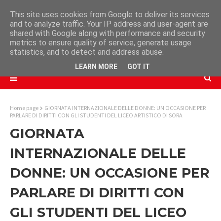
This site uses cookies from Google to deliver its services
and to analyze traffic. Your IP address and user-agent are
shared with Google along with performance and security
metrics to ensure quality of service, generate usage
statistics, and to detect and address abuse.
LEARN MORE
GOT IT
Home page
GIORNATA INTERNAZIONALE DELLE DONNE: UN OCCASIONE PER
PARLARE DI DIRITTI CON GLI STUDENTI DEL LICEO ARTISTICO DI SORA
GIORNATA
INTERNAZIONALE DELLE
DONNE: UN OCCASIONE PER
PARLARE DI DIRITTI CON
GLI STUDENTI DEL LICEO