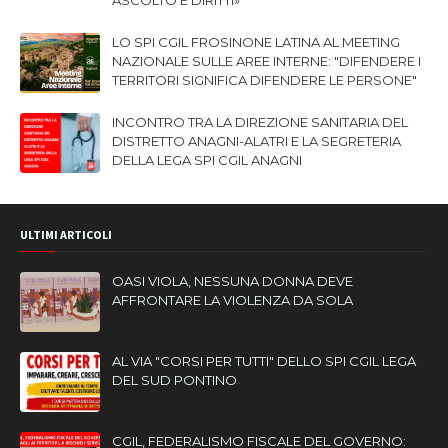
ASCOLTO E DIRITTI»
LO SPI CGIL FROSINONE LATINA AL MEETING
NAZIONALE SULLE AREE INTERNE: "DIFENDERE I
TERRITORI SIGNIFICA DIFENDERE LE PERSONE"
INCONTRO TRA LA DIREZIONE SANITARIA DEL
DISTRETTO ANAGNI-ALATRI E LA SEGRETERIA
DELLA LEGA SPI CGIL ANAGNI
ULTIMI ARTICOLI
OASI VIOLA, NESSUNA DONNA DEVE
AFFRONTARE LA VIOLENZA DA SOLA
AL VIA "CORSI PER TUTTI" DELLO SPI CGIL LEGA
DEL SUD PONTINO
CGIL, FEDERALISMO FISCALE DEL GOVERNO: