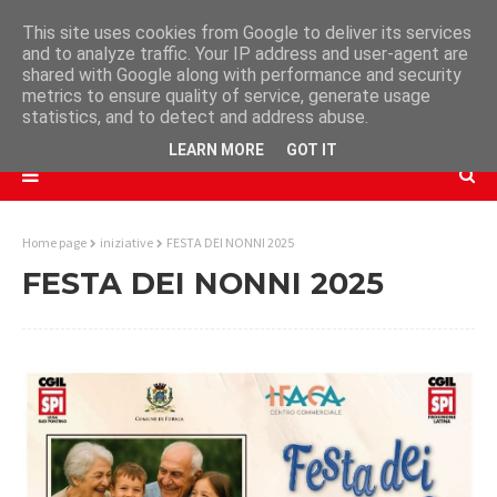
This site uses cookies from Google to deliver its services
and to analyze traffic. Your IP address and user-agent are
shared with Google along with performance and security
metrics to ensure quality of service, generate usage
statistics, and to detect and address abuse.
LEARN MORE
GOT IT
Home page
iniziative
FESTA DEI NONNI 2025
FESTA DEI NONNI 2025