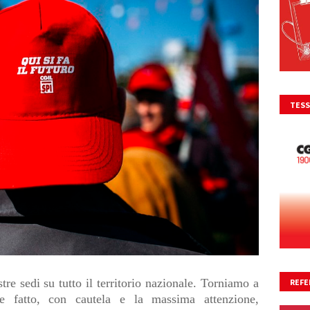
TESS
e sedi su tutto il territorio nazionale.
Torniamo a
REFE
 fatto, con cautela e la massima attenzione,
NO