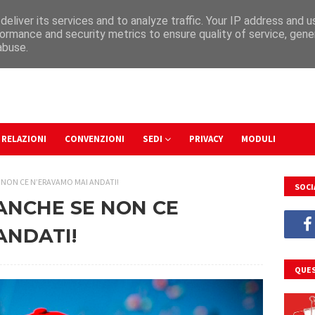
eliver its services and to analyze traffic. Your IP address and 
ormance and security metrics to ensure quality of service, gen
abuse.
RELAZIONI
CONVENZIONI
SEDI
PRIVACY
MODULI
 NON CE N’ERAVAMO MAI ANDATI!
SOCI
ANCHE SE NON CE
ANDATI!
QUES