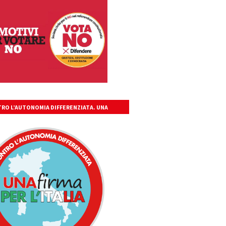
RO L’AUTONOMIA DIFFERENZIATA. UNA
A PER L’ITALIA UNITA, LIBERA, GIUSTA.