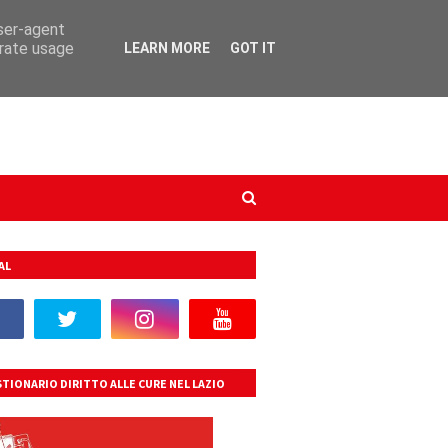
user-agent
erate usage
LEARN MORE
GOT IT
AL
TIONARIO DIRITTO ALLE CURE NEL LAZIO