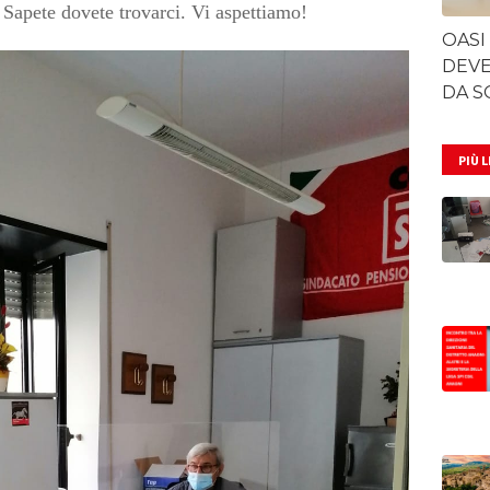
 Sapete dovete trovarci. Vi aspettiamo!
OASI
DEVE
DA S
PIÙ 