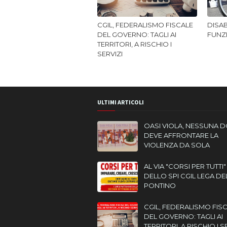
CGIL, FEDERALISMO FISCALE
DISAB
DEL GOVERNO: TAGLI AI
FUNZ
TERRITORI, A RISCHIO I
SERVIZI
ULTIMI ARTICOLI
OASI VIOLA, NESSUNA 
DEVE AFFRONTARE LA
VIOLENZA DA SOLA
AL VIA "CORSI PER TUTTI"
DELLO SPI CGIL LEGA DE
PONTINO
CGIL, FEDERALISMO FIS
DEL GOVERNO: TAGLI AI
TERRITORI, A RISCHIO I S