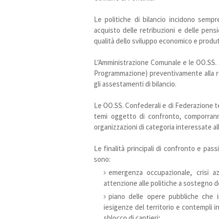
Le politiche di bilancio incidono sempre
acquisto delle retribuzioni e delle pension
qualità dello sviluppo economico e produtt
L'Amministrazione Comunale e le OO.SS. 
Programmazione) preventivamente alla re
gli assestamenti di bilancio.
Le OO.SS. Confederali e di Federazione terr
temi oggetto di confronto, comporranno 
organizzazioni di categoria interessate a
Le finalità principali di confronto e pass
sono:
emergenza occupazionale, crisi az
attenzione alle politiche a sostegno de
piano delle opere pubbliche che i
iesigenze del territorio e contempli in
sblocco di cantieri;