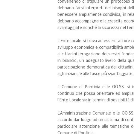
convenendo di stipulare un protocollo di
debbano farsi interpreti dei bisogni dell
benessere ampiamente condivisa, in relazi
debbano accompagnare la crescita economi
svantaggiate nonché la sicurezza nel terri
L'Ente locale si trova ad essere attore re
sviluppo economica e compatibilità ambie
ai cittadini l'erogazione dei servizi fondam
in bilancio, un adeguato livello della q
partecipazione democratica dei cittadini
agli anziani, e alle fasce più svantaggiate.
Il Comune di Pontinia e le OO.SS. si
continuo che possa orientare ed ampliar
l'Ente Locale sia in termini di possibilità 
L'Amministrazione Comunale e le OO.SS.
accordo dar luogo ad un sistema di conf
particolare attenzione alle tematiche de
Comune di Pontinia.