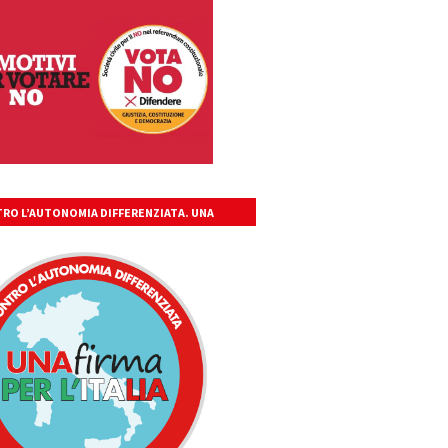
RO L’AUTONOMIA DIFFERENZIATA. UNA
A PER L’ITALIA UNITA, LIBERA, GIUSTA.