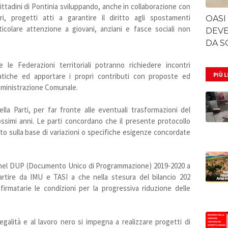
 cittadini di Pontinia sviluppando, anche in collaborazione con
ori, progetti atti a garantire il diritto agli spostamenti
OASI
ticolare attenzione a giovani, anziani e fasce sociali non
DEVE
DA S
 le Federazioni territoriali potranno richiedere incontri
PIÙ 
atiche ed apportare i propri contributi con proposte ed
mministrazione Comunale.
lla Parti, per far fronte alle eventuali trasformazioni del
ossimi anni. Le parti concordano che il presente protocollo
to sulla base di variazioni o specifiche esigenze concordate
 nel DUP (Documento Unico di Programmazione) 2019-2020 a
rtire da IMU e TASI a che nella stesura del bilancio 202
irmatarie le condizioni per la progressiva riduzione delle
llegalità e al lavoro nero si impegna a realizzare progetti di