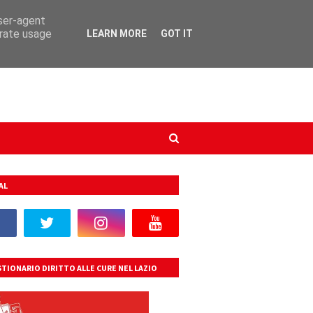
user-agent
erate usage
LEARN MORE
GOT IT
AL
TIONARIO DIRITTO ALLE CURE NEL LAZIO