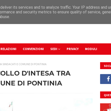
eliver its services and to analyze traffic. Your IP address and 
ormance and security metrics to ensure quality of service, gen
abuse.
RELAZIONI
CONVENZIONI
SEDI
PRIVACY
MODULI
A SINDACATI E COMUNE DI PONTINIA
SOCI
OLLO D'INTESA TRA
UNE DI PONTINIA
QUES