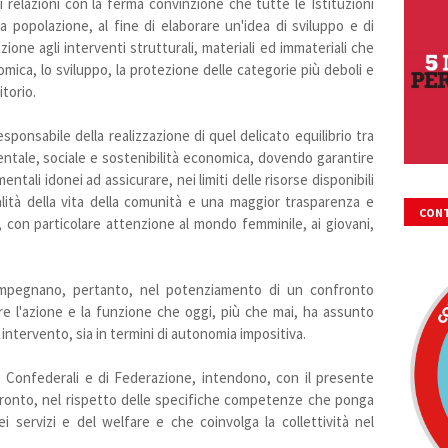
 relazioni con la ferma convinzione che tutte le Istituzioni
a popolazione, al fine di elaborare un'idea di sviluppo e di
one agli interventi strutturali, materiali ed immateriali che
ca, lo sviluppo, la protezione delle categorie più deboli e
torio.
sponsabile della realizzazione di quel delicato equilibrio tra
ntale, sociale e sostenibilità economica, dovendo garantire
entali idonei ad assicurare, nei limiti delle risorse disponibili
ualità della vita della comunità e una maggior trasparenza e
CONT
, con particolare attenzione al mondo femminile, ai giovani,
FIRM
 impegnano, pertanto, nel potenziamento di un confronto
e l'azione e la funzione che oggi, più che mai, ha assunto
di intervento, sia in termini di autonomia impositiva.
 Confederali e di Federazione, intendono, con il presente
ronto, nel rispetto delle specifiche competenze che ponga
i servizi e del welfare e che coinvolga la collettività nel