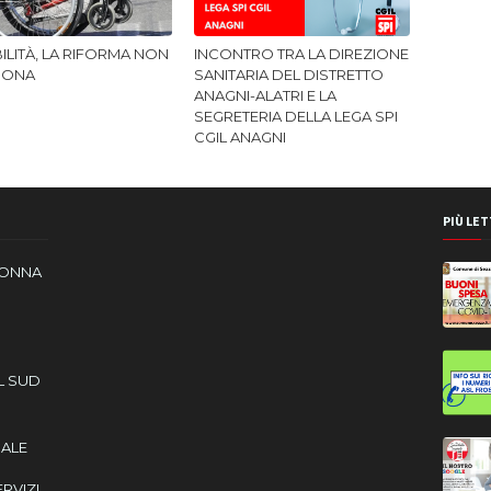
ILITÀ, LA RIFORMA NON
INCONTRO TRA LA DIREZIONE
IONA
SANITARIA DEL DISTRETTO
ANAGNI-ALATRI E LA
SEGRETERIA DELLA LEGA SPI
CGIL ANAGNI
PIÙ LET
DONNA
L SUD
CALE
ERVIZI