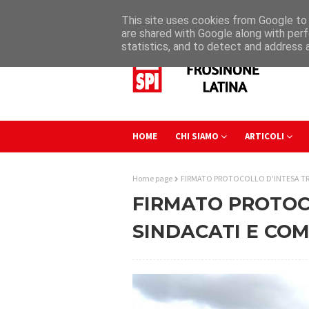
This site uses cookies from Google to d
are shared with Google along with perf
statistics, and to detect and address 
HOME
CHI SIAMO
ARTICOLI
Home page
FIRMATO PROTOCOLLO D'INTESA TR
FIRMATO PROTOC
SINDACATI E COM