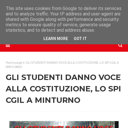
This site uses cookies from Google to deliver its services
and to analyze traffic. Your IP address and user-agent are
shared with Google along with performance and security
metrics to ensure quality of service, generate usage
statistics, and to detect and address abuse.
LEARN MORE
GOT IT
Home page
GLI STUDENTI DANNO VOCE ALLA COSTITUZIONE, LO SPI CGIL A
MINTURNO
GLI STUDENTI DANNO VOCE
ALLA COSTITUZIONE, LO SPI
CGIL A MINTURNO