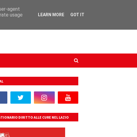
user-agent
erate usage
LEARN MORE
GOT IT
AL
TIONARIO DIRITTO ALLE CURE NEL LAZIO