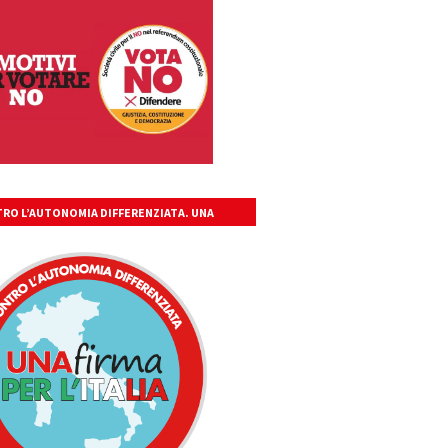
RO L’AUTONOMIA DIFFERENZIATA. UNA
A PER L’ITALIA UNITA, LIBERA, GIUSTA.