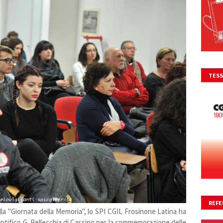
TESS
REFE
lla "Giornata della Memoria", lo SPI CGIL Frosinone Latina ha
NO
entifico G. Pellecchia di Cassino per la commemorazione delle