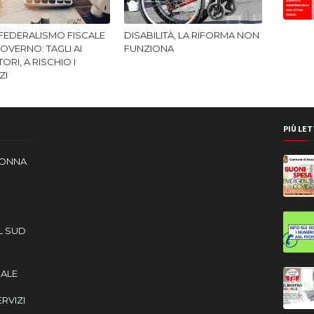
 FEDERALISMO FISCALE
DISABILITÀ, LA RIFORMA NON
OVERNO: TAGLI AI
FUNZIONA
TORI, A RISCHIO I
ZI
PIÙ LET
DONNA
L SUD
CALE
ERVIZI