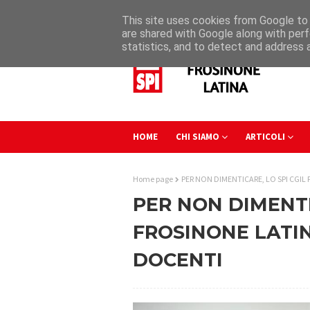
This site uses cookies from Google to d
are shared with Google along with perf
statistics, and to detect and address 
HOME
CHI SIAMO
ARTICOLI
Home page
PER NON DIMENTICARE, LO SPI CGI
PER NON DIMENTI
FROSINONE LATI
DOCENTI