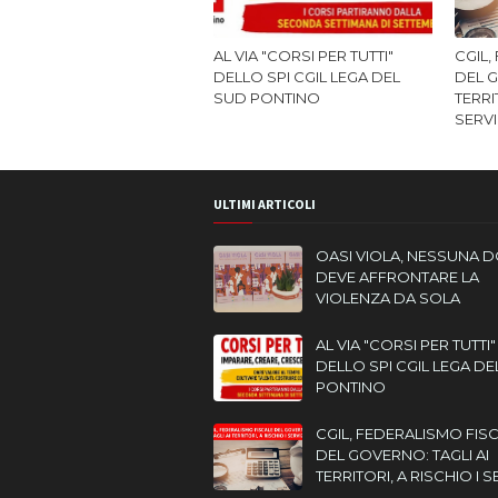
AL VIA "CORSI PER TUTTI"
CGIL,
DELLO SPI CGIL LEGA DEL
DEL G
SUD PONTINO
TERRI
SERVI
ULTIMI ARTICOLI
OASI VIOLA, NESSUNA 
DEVE AFFRONTARE LA
VIOLENZA DA SOLA
AL VIA "CORSI PER TUTTI"
DELLO SPI CGIL LEGA DE
PONTINO
CGIL, FEDERALISMO FIS
DEL GOVERNO: TAGLI AI
TERRITORI, A RISCHIO I S