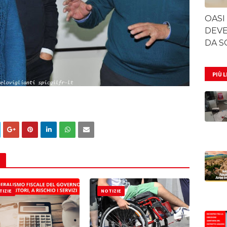
OASI
DEVE
DA S
PIÙ 
IZIE
NOTIZIE