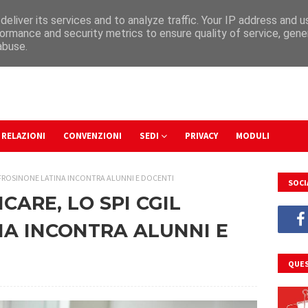
eliver its services and to analyze traffic. Your IP address and 
ormance and security metrics to ensure quality of service, gen
abuse.
RELAZIONI
CONVENZIONI
SEDI
PRIVACY
MODULI
L FROSINONE LATINA INCONTRA ALUNNI E DOCENTI
SOCI
CARE, LO SPI CGIL
NA INCONTRA ALUNNI E
QUES